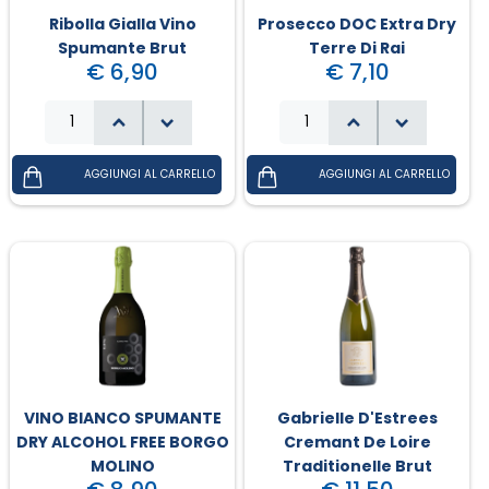
Ribolla Gialla Vino
Prosecco DOC Extra Dry
Spumante Brut
Terre Di Rai
Campania - Basilicata - Calabria
Sanpellegrino
Cialde Lavazza compatibili Nespresso®*
Igiene e cura persona
€ 6,90
€ 7,10
Sicilia - Sardegna
Confetture, miele, creme di cacao
Igiene e pulizia
Francia
Latte
Prodotti di carta e plastica
Aceto
Prodotti per animali
Olio
Carta ufficio e stampanti
Pomodoro
Diffusori-Profumatori-Deodoranti-
Candele
VINO BIANCO SPUMANTE
Gabrielle D'Estrees
DRY ALCOHOL FREE BORGO
Cremant De Loire
MOLINO
Traditionelle Brut