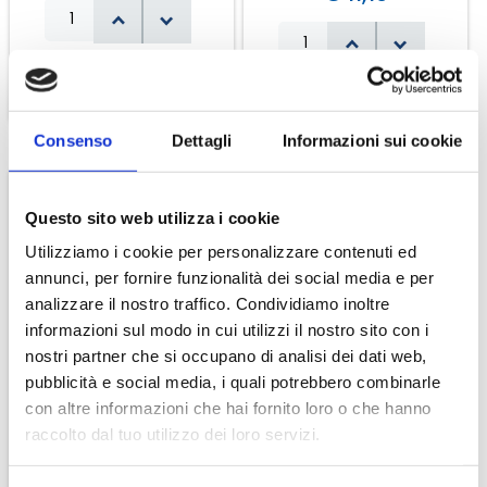
Consenso
Dettagli
Informazioni sui cookie
Questo sito web utilizza i cookie
Utilizziamo i cookie per personalizzare contenuti ed
annunci, per fornire funzionalità dei social media e per
analizzare il nostro traffico. Condividiamo inoltre
informazioni sul modo in cui utilizzi il nostro sito con i
Valdobbiadene Prosecco
2 Bottiglie 375 Ml.
nostri partner che si occupano di analisi dei dati web,
Millesimato Superiore
Valdobbiadene Prosecco
pubblicità e social media, i quali potrebbero combinarle
Rive Di Guia Brut D.O.C.G.
Superiore D.O.C.G. Extra
€ 11,40
con altre informazioni che hai fornito loro o che hanno
Dry
€ 11,50
raccolto dal tuo utilizzo dei loro servizi.