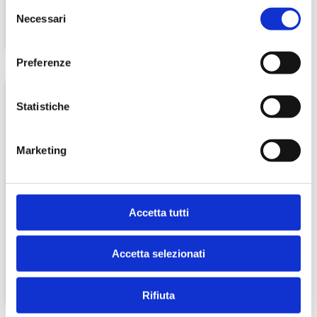
Selezione
Necessari
del
consenso
Preferenze
Statistiche
Marketing
Prosecco Millesimato
Cartizze Valdobbiadene
Bervini EXTRA DRY
D.O.C.G. DRY
Accetta tutti
€ 7,90
€ 18,00
Accetta selezionati
Rifiuta