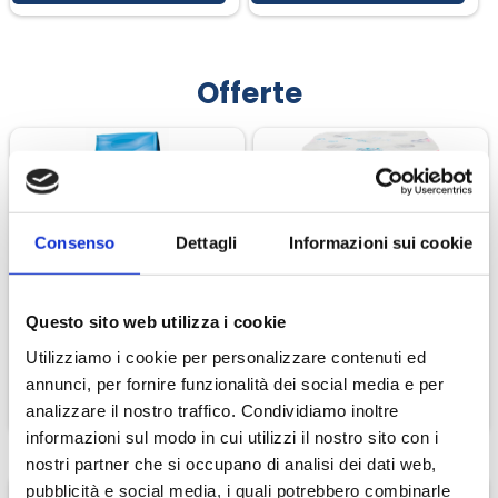
Offerte
-15.00%
-9%
Consenso
Dettagli
Informazioni sui cookie
Special Dog Premium
Regina Carta Igienica 8
Questo sito web utilizza i cookie
Tonno E Riso
Rotoloni
€ 23,38
€ 10,00
€ 27,50
€ 11,00
Utilizziamo i cookie per personalizzare contenuti ed
annunci, per fornire funzionalità dei social media e per
analizzare il nostro traffico. Condividiamo inoltre
CONTINUA
CONTINUA
informazioni sul modo in cui utilizzi il nostro sito con i
nostri partner che si occupano di analisi dei dati web,
pubblicità e social media, i quali potrebbero combinarle