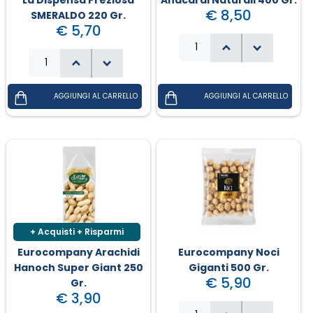
€ 8,50
SMERALDO 220 Gr.
€ 5,70
Campania - Basilicata - Calabria
Sanpellegrino
Cialde Lavazza compatibili Nespresso®*
Igiene e cura persona
Sicilia - Sardegna
Confetture, miele, creme di cacao
Igiene e pulizia
Francia
Latte
Prodotti di carta e plastica
Aceto
Prodotti per animali
Olio
Carta ufficio e stampanti
Pomodoro
Diffusori-Profumatori-Deodoranti-
Candele
+ Acquisti + Risparmi
Eurocompany Arachidi
Eurocompany Noci
Hanoch Super Giant 250
Giganti 500 Gr.
€ 5,90
Gr.
€ 3,90