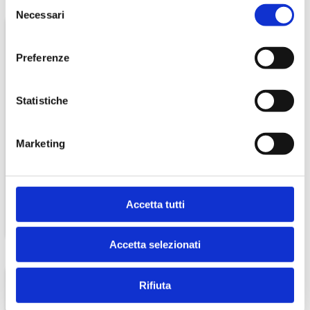
Selezione
Necessari
del
consenso
Preferenze
Statistiche
50 Bicchieri In Carta 185
REGINA ASCIUGAMANI
Cc (7oz)
MONOUSO
Marketing
€ 2,90
€ 3,50
Accetta tutti
Accetta selezionati
Rifiuta