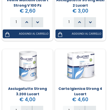
Strong V 100 Pz
2 Lucart
€ 2,60
€ 3,00
Campania - Basilicata - Calabria
Sanpellegrino
Cialde Lavazza compatibili Nespresso®*
Igiene e cura persona
Sicilia - Sardegna
Confetture, miele, creme di cacao
Igiene e pulizia
Francia
Latte
Prodotti di carta e plastica
Aceto
Prodotti per animali
Olio
Carta ufficio e stampanti
Pomodoro
Diffusori-Profumatori-Deodoranti-
Candele
Asciugatutto Strong
Carta Igienica Strong 4
3.200 Lucart
Lucart
€ 4,00
€ 4,60