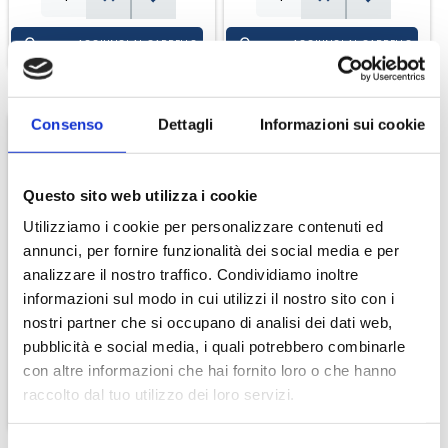
Consenso
Dettagli
Informazioni sui cookie
Questo sito web utilizza i cookie
Utilizziamo i cookie per personalizzare contenuti ed
annunci, per fornire funzionalità dei social media e per
Carta Cucina Regina Di
DOMOPAK PELLICOLA 30
analizzare il nostro traffico. Condividiamo inoltre
Cuori X 6 Rotoli
MT
informazioni sul modo in cui utilizzi il nostro sito con i
€ 8,90
€ 1,90
nostri partner che si occupano di analisi dei dati web,
pubblicità e social media, i quali potrebbero combinarle
con altre informazioni che hai fornito loro o che hanno
raccolto dal tuo utilizzo dei loro servizi.