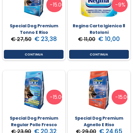
-15.00%
-9%
Special Dog Premium
Regina Carta Igienica 8
Tonno E Riso
Rotoloni
€ 23,38
€ 10,00
€ 27,50
€ 11,00
CONTINUA
CONTINUA
-15.00%
-15.00
Special Dog Premium
Special Dog Premium
Regular Pollo Fresco
Agnello E Riso
€ 20,32
€ 24,65
€ 23,90
€ 29,00