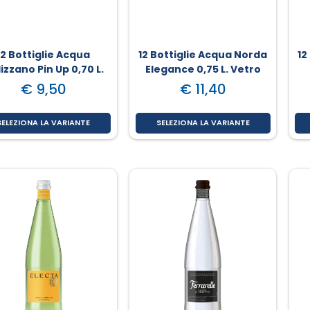
12 Bottiglie Acqua
12 Bottiglie Acqua Norda
12
izzano Pin Up 0,70 L.
Elegance 0,75 L. Vetro
Vetro
€ 9,50
€ 11,40
SELEZIONA LA VARIANTE
SELEZIONA LA VARIANTE