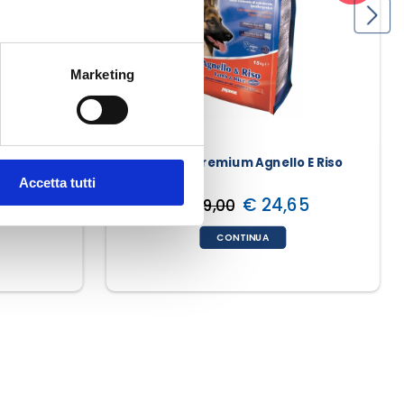
Marketing
lar Pollo
Special Dog Premium Agnello E Riso
Accetta tutti
32
€ 24,65
€ 29,00
CONTINUA