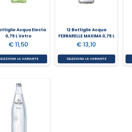
ottiglie Acqua Electa
12 Bottiglie Acqua
0,75 L Vetro
FERRARELLE MAXIMA 0,75 L
Vetro
€ 11,50
€ 13,10
SELEZIONA LA VARIANTE
SELEZIONA LA VARIANTE