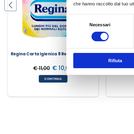
che hanno raccolto dal tuo uti
Selezione
Necessari
del
consenso
Regina Carta Igienica 8 Rotoloni
Special Do
Rifiuta
€ 10,00
€ 11,00
€
CONTINUA