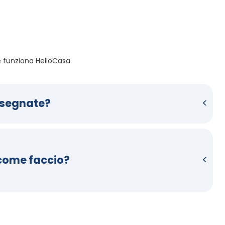
funziona HelloCasa. 
nsegnate?
 come faccio?