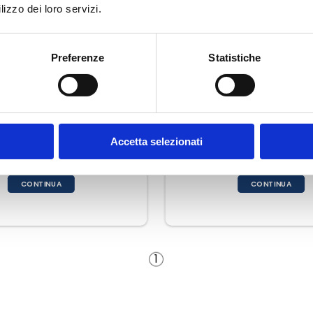
lizzo dei loro servizi.
Preferenze
Statistiche
g Premium Tonno E Riso
Special Dog Premium Regu
Fresco
Accetta selezionati
€ 23,38
€ 20,
 27,50
€ 23,90
CONTINUA
CONTINUA
1