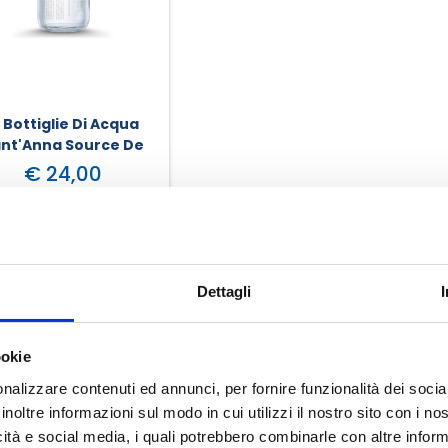
2 Bottiglie Di Acqua
nt'Anna Source De
urès 0,75 Litri Vetro
€ 24,00
SELEZIONA LA VARIANTE
Offerte
Dettagli
ookie
nalizzare contenuti ed annunci, per fornire funzionalità dei socia
inoltre informazioni sul modo in cui utilizzi il nostro sito con i n
-15.00%
icità e social media, i quali potrebbero combinarle con altre inform