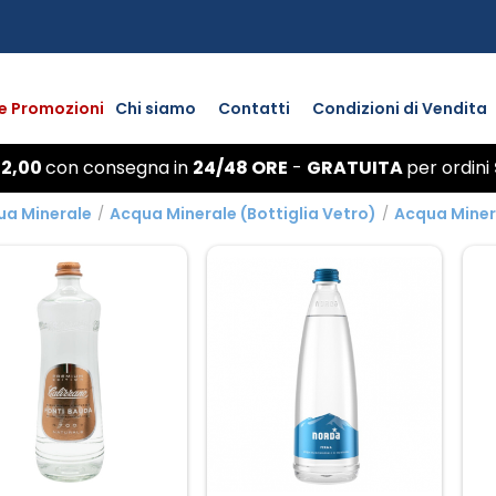
 e Promozioni
Chi siamo
Contatti
Condizioni di Vendita
 2,00
con
consegna
in
24/48 ORE
-
GRATUITA
per ordini
ua Minerale
/
Acqua Minerale (Bottiglia Vetro)
/
Acqua Mineral