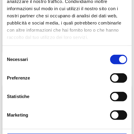
analizzare il nostro traffico. Condividiamo inoltre
informazioni sul modo in cui utilizzi il nostro sito con i
12 Lattine 33 Cl. Sprite
nostri partner che si occupano di analisi dei dati web,
€ 11,70
pubblicità e social media, i quali potrebbero combinarle
con altre informazioni che hai fornito loro o che hanno
raccolto dal tuo utilizzo dei loro servizi.
Selezione
Necessari
del
consenso
Offerte
Preferenze
Statistiche
-15.00%
-9%
Marketing
Special Dog Premium
Regina Carta Igienica 8