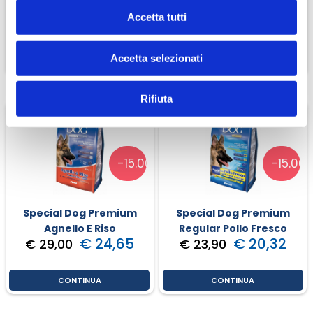
Tonno E Riso
Rotoloni
Accetta tutti
€ 23,38
€ 10,00
€ 27,50
€ 11,00
Accetta selezionati
CONTINUA
CONTINUA
Rifiuta
-15.00%
-15.00
Special Dog Premium
Special Dog Premium
Agnello E Riso
Regular Pollo Fresco
€ 24,65
€ 20,32
€ 29,00
€ 23,90
CONTINUA
CONTINUA