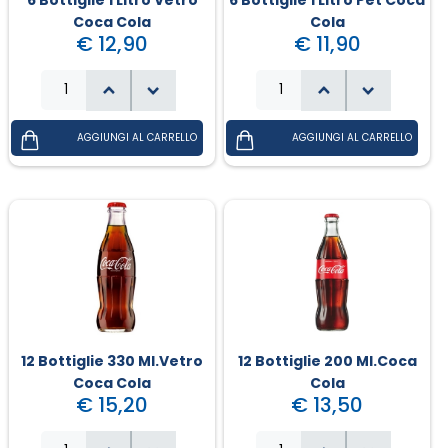
Coca Cola
Cola
€ 12,90
€ 11,90
Campania - Basilicata - Calabria
Sanpellegrino
Cialde Lavazza compatibili Nespresso®*
Igiene e cura persona
Sicilia - Sardegna
Confetture, miele, creme di cacao
Igiene e pulizia
Francia
Latte
Prodotti di carta e plastica
Aceto
Prodotti per animali
Olio
Carta ufficio e stampanti
Pomodoro
Diffusori-Profumatori-Deodoranti-
Candele
12 Bottiglie 330 Ml.vetro
12 Bottiglie 200 Ml.Coca
Coca Cola
Cola
€ 15,20
€ 13,50