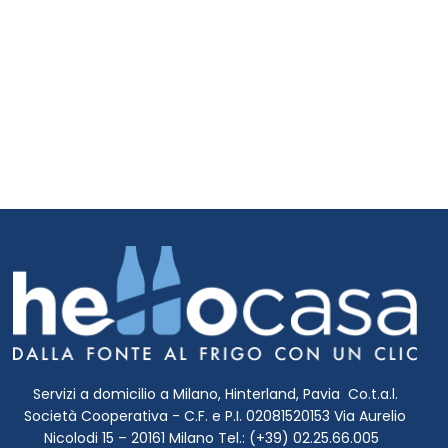
Servizi a domicilio a Milano, Hinterland, Pavia Co.t.a.l.
Società Cooperativa - C.F. e P.I. 02081520153 Via Aurelio
Nicolodi 15 – 20161 Milano Tel.: (+39) 02.25.66.005