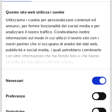
Questo sito web utilizza i cookie
Utilizziamo i cookie per personalizzare contenuti ed
annunci, per fornire funzionalità dei social media e per
analizzare il nostro traffico. Condividiamo inoltre
informazioni sul modo in cui utilizzi il nostro sito con i
nostri partner che si occupano di analisi dei dati web,
Scegli la tua acqua
pubblicità e social media, i quali potrebbero combinarle
Le acque non sono tutte uguali! Naturali, frizzanti,
con altre informazioni che hai fornito loro o che hanno
leggermente frizzanti, povere di sodio...
raccolto dal tuo utilizzo dei loro servizi.
Selezione
Necessari
del
consenso
Preferenze
Statistiche