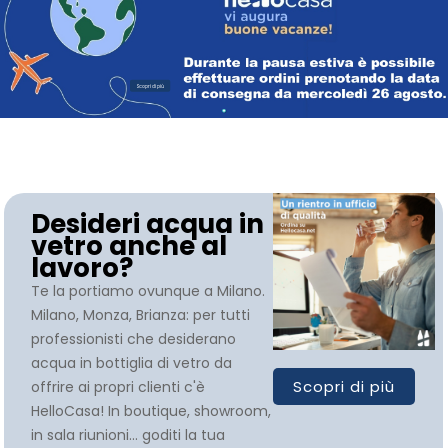
Campania - Basilicata - Calabria
Sanpellegrino
Cialde Lavazza compatibili Nespresso®*
Igiene e cura persona
Sicilia - Sardegna
Confetture, miele, creme di cacao
Igiene e pulizia
Francia
Latte
Prodotti di carta e plastica
Aceto
Prodotti per animali
Desideri acqua in
vetro anche al
Olio
Carta ufficio e stampanti
lavoro?
Te la portiamo ovunque a Milano.
Pomodoro
Diffusori-Profumatori-Deodoranti-
Milano, Monza, Brianza: per tutti 
Candele
professionisti che desiderano 
acqua in bottiglia di vetro da 
Scopri di più
offrire ai propri clienti c'è 
HelloCasa! In boutique, showroom, 
in sala riunioni... goditi la tua 