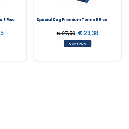
 E Riso
Special Dog Premium Tonno E Riso
65
€ 23,38
€ 27,50
CONTINUA