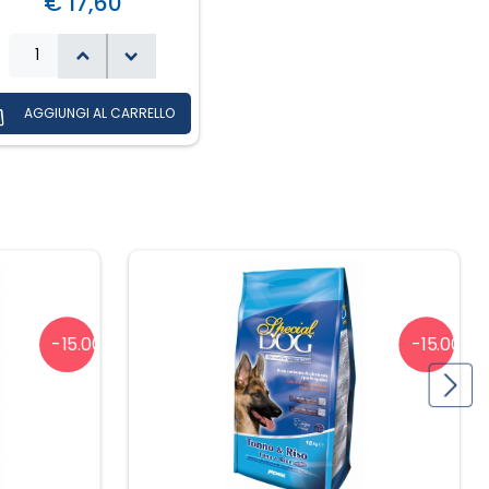
€ 17,60
-15.00%
-15.00%