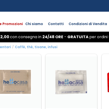
 e Promozioni
Chi siamo
Contatti
Condizioni di Vendita
 2,00
con
consegna
in
24/48 ORE
-
GRATUITA
per ordini
entari
/
Caffè, thè, tisane, infusi