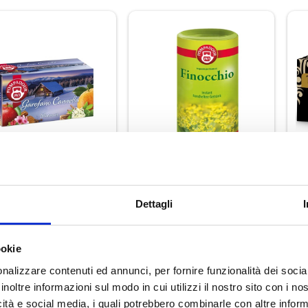
Dettagli
Pompadour Infuso
Pompadour Tisana
arofano Cannella
Istantanea Finocchio
A
ookie
€ 3,60
€ 3,60
nalizzare contenuti ed annunci, per fornire funzionalità dei socia
inoltre informazioni sul modo in cui utilizzi il nostro sito con i n
icità e social media, i quali potrebbero combinarle con altre inform