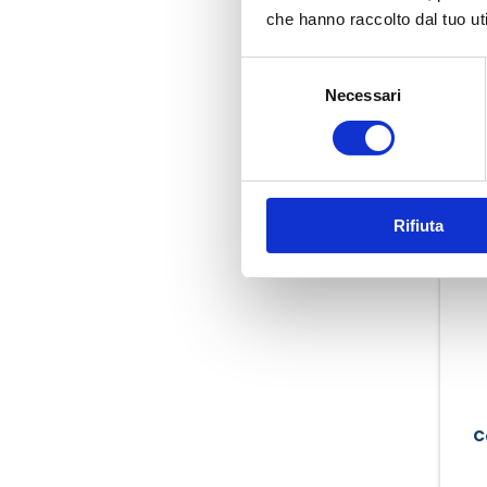
che hanno raccolto dal tuo uti
Selezione
Necessari
del
consenso
Rifiuta
C