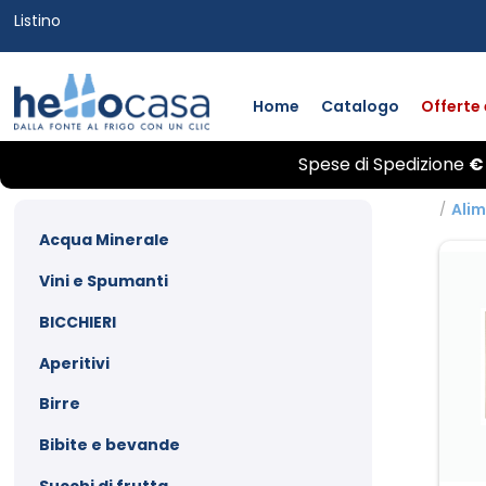
Listino
Home
Catalogo
Offerte
Spese di
Spedizione
€
/
Alim
Acqua Minerale
Vini e Spumanti
BICCHIERI
Aperitivi
Birre
Bibite e bevande