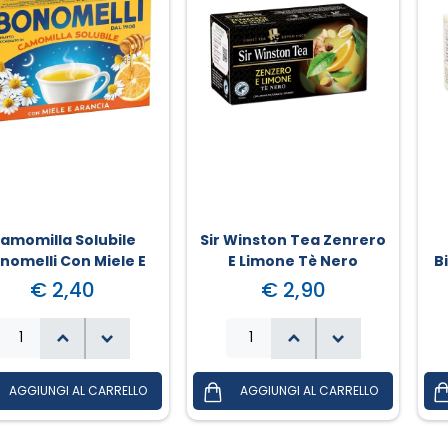
amomilla Solubile
Sir Winston Tea Zenrero
nomelli Con Miele E
E Limone Tè Nero
B
Arancia
€ 2,40
€ 2,90