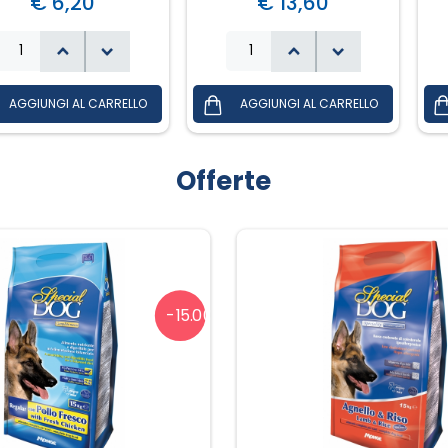
€ 6,20
€ 13,60
Offerte
-15.00%