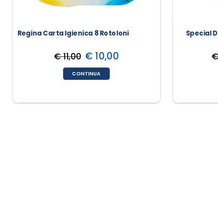
Regina Carta Igienica 8 Rotoloni
Special 
€ 10,00
€ 11,00
€
CONTINUA