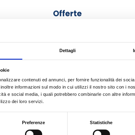
Offerte
Dettagli
-15.00%
ookie
nalizzare contenuti ed annunci, per fornire funzionalità dei socia
inoltre informazioni sul modo in cui utilizzi il nostro sito con i n
icità e social media, i quali potrebbero combinarle con altre inform
lizzo dei loro servizi.
 Premium Agnello E Riso
Special Dog Premium Regu
Fresco
Preferenze
Statistiche
€ 24,65
€ 20,
 29,00
€ 23,90