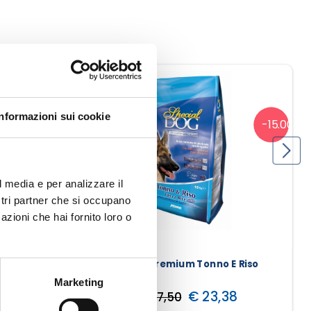
Informazioni sui cookie
-15.00%
-15.00%
l media e per analizzare il
ostri partner che si occupano
azioni che hai fornito loro o
lar Pollo
Special Dog Premium Tonno E Riso
Marketing
32
€ 23,38
€ 27,50