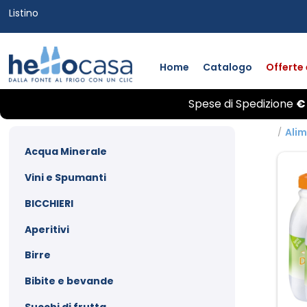
Listino
Home
Catalogo
Offerte
Spese di
Spedizione
€
/
Alim
Acqua Minerale
Vini e Spumanti
BICCHIERI
Aperitivi
Birre
Bibite e bevande