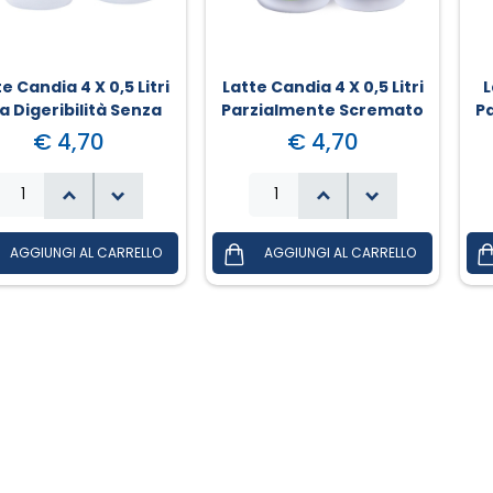
e Candia 4 X 0,5 Litri
Latte Candia 4 X 0,5 Litri
L
ta Digeribilità Senza
Parzialmente Scremato
P
Grassi E Lattosio
€ 4,70
€ 4,70