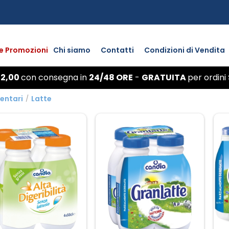
 e Promozioni
Chi siamo
Contatti
Condizioni di Vendita
 2,00
con
consegna
in
24/48 ORE
-
GRATUITA
per ordini
entari
/
Latte