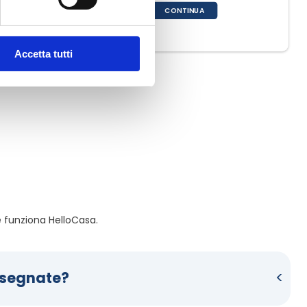
CONTINUA
Accetta tutti
funziona HelloCasa. 
nsegnate?