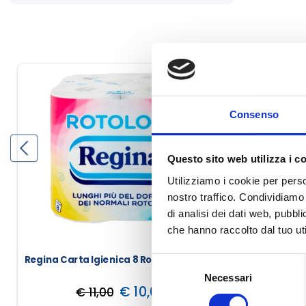
Consenso
-9%
Questo sito web utilizza i c
Utilizziamo i cookie per perso
nostro traffico. Condividiamo 
di analisi dei dati web, pubbl
che hanno raccolto dal tuo uti
Regina Carta Igienica 8 Rotoloni
Special Dog
Selezione
Necessari
del
€ 10,00
€ 11,00
€
consenso