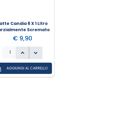
atte Candia 6 X 1 Litro
arzialmente Scremato
€ 9,90