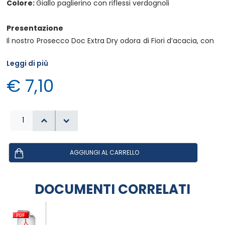
Colore:
Giallo paglierino con riflessi verdognoli
Presentazione
Il nostro Prosecco Doc Extra Dry odora di Fiori d’acacia, con
buona intensità e note particolari di mela, limone e
Leggi di più
pompelmo.
Buona struttura, morbido con frutto emergente,
€ 7,10
equilibrato e sapido, al palato risulta gradevole ed
armonico.
Abbinamenti
Vino da aperitivo o come base per cocktails alla frutta, a
fine pasto con frutta fresca e con la pasticceria secca da
forno.
DOCUMENTI CORRELATI
Caratteristiche del prodotto
Vitigni:
Glera