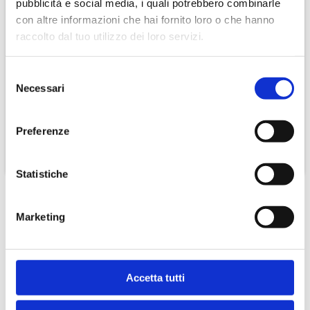
pubblicità e social media, i quali potrebbero combinarle
con altre informazioni che hai fornito loro o che hanno
raccolto dal tuo utilizzo dei loro servizi.
-15.00%
-9%
Selezione
Necessari
del
Special Dog Premium
Regina Carta Igienica 8
consenso
Tonno E Riso
Rotoloni
€ 23,38
€ 10,00
€ 27,50
€ 11,00
Preferenze
CONTINUA
CONTINUA
Statistiche
Marketing
Accetta tutti
Come funziona il nostro servizio?