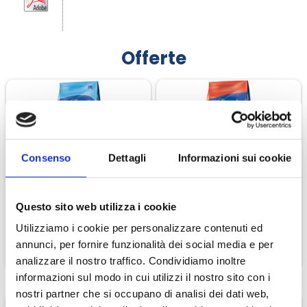
Zona ubicazione vigneti:
Treviso e Pordenone
Offerte
Altitudine:
30/50 metri s.l.m.
Tipo di suolo
Argilloso, sabbioso
Orientamento:
Nord-Sud
-15.00%
-15.00
Consenso
Dettagli
Informazioni sui cookie
Epoca vendemmia:
Agosto - Settembre
Special Dog Premium
Special Dog Premium
Temperatura di servizio:
6-8° C
Regular Pollo Fresco
Agnello E Riso
Questo sito web utilizza i cookie
€ 20,32
€ 24,65
€ 23,90
€ 29,00
Conservazione:
Al riparo dalla luce e dalle fonti di calore
Utilizziamo i cookie per personalizzare contenuti ed
annunci, per fornire funzionalità dei social media e per
CONTINUA
CONTINUA
analizzare il nostro traffico. Condividiamo inoltre
Etichettatura ambientale, informazioni nutrizionali,
informazioni sul modo in cui utilizzi il nostro sito con i
ingredienti:
clicca qui
nostri partner che si occupano di analisi dei dati web,