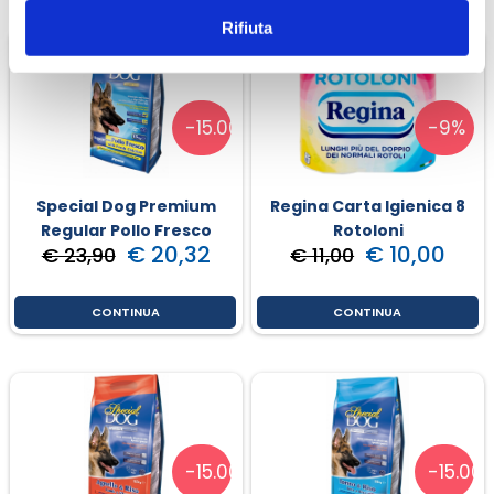
Rifiuta
-15.00%
-9%
Special Dog Premium
Regina Carta Igienica 8
Regular Pollo Fresco
Rotoloni
€ 20,32
€ 10,00
€ 23,90
€ 11,00
CONTINUA
CONTINUA
-15.00%
-15.00