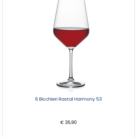
Charmat. Terminata la spumantizzazione,
dopo circa 9
mesi (charmat lungo), il vino viene messo
in bottiglia, dove
essere
rimarrà ad affinare per altri 3 mesi prima di
commercializzato.
Etichettatura ambientale, informazioni nutrizionali,
ingredienti:
clicca qui
6 Bicchieri Rastal Harmony 53
€ 26,90