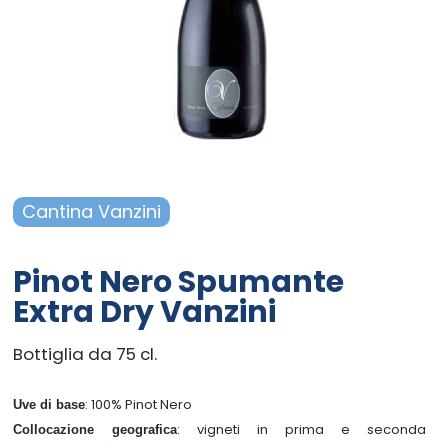
Campania - Basilicata - Calabria
Sanpellegrino
Cialde Lavazza compatibili Nespresso®*
Igiene e cura persona
Sicilia - Sardegna
Confetture, miele, creme di cacao
Igiene e pulizia
Francia
Latte
Prodotti di carta e plastica
Aceto
Prodotti per animali
Cantina Vanzini
Olio
Carta ufficio e stampanti
Pinot Nero Spumante
Pomodoro
Diffusori-Profumatori-Deodoranti-
Extra Dry Vanzini
Candele
Bottiglia da 75 cl.
: 100% Pinot Nero
Uve di base
: vigneti in prima e seconda
Collocazione geografica