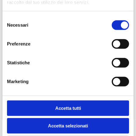
raccolto dal tuo utilizzo dei loro servizi.
Selezione
Necessari
del
consenso
Preferenze
Statistiche
6 bottiglie Bonarda Oltrepò Pavese D.O.C. Vanzini
Marketing
€ 30,00
Accetta tutti
CONTINUA
Accetta selezionati
Offerte