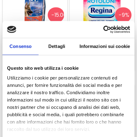
-15.00%
-9%
Special Dog Premium
Regina Carta Igienica 8
Agnello E Riso
Rotoloni
Consenso
Dettagli
Informazioni sui cookie
€ 24,65
€ 10,00
€ 29,00
€ 11,00
CONTINUA
CONTINUA
Questo sito web utilizza i cookie
Utilizziamo i cookie per personalizzare contenuti ed
annunci, per fornire funzionalità dei social media e per
analizzare il nostro traffico. Condividiamo inoltre
informazioni sul modo in cui utilizzi il nostro sito con i
nostri partner che si occupano di analisi dei dati web,
-15.00%
-15.00
pubblicità e social media, i quali potrebbero combinarle
con altre informazioni che hai fornito loro o che hanno
raccolto dal tuo utilizzo dei loro servizi.
Special Dog Premium
Special Dog Premium