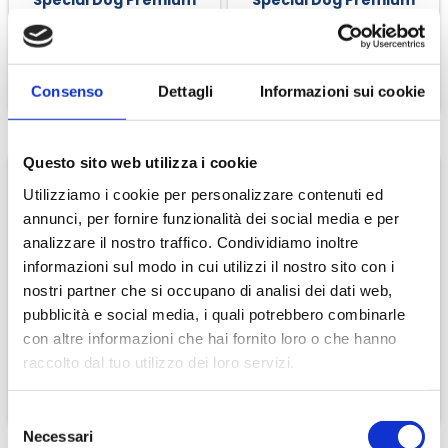
Special Dog Premium
Special Dog Premium
Agnello E Riso
Regular Pollo Fresco
€ 24,65
€ 20,32
€ 29,00
€ 23,90
Consenso
Dettagli
Informazioni sui cookie
CONTINUA
CONTINUA
Questo sito web utilizza i cookie
Utilizziamo i cookie per personalizzare contenuti ed
annunci, per fornire funzionalità dei social media e per
-9%
-15.00
analizzare il nostro traffico. Condividiamo inoltre
informazioni sul modo in cui utilizzi il nostro sito con i
nostri partner che si occupano di analisi dei dati web,
Regina Carta Igienica 8
Special Dog Premium
pubblicità e social media, i quali potrebbero combinarle
Rotoloni
Tonno E Riso
con altre informazioni che hai fornito loro o che hanno
€ 10,00
€ 23,38
€ 11,00
€ 27,50
raccolto dal tuo utilizzo dei loro servizi.
CONTINUA
CONTINUA
Selezione
Necessari
del