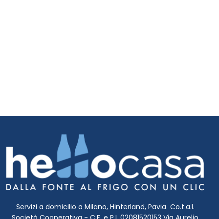
Servizi a domicilio a Milano, Hinterland, Pavia Co.t.a.l.
Società Cooperativa - C.F. e P.I. 02081520153 Via Aurelio