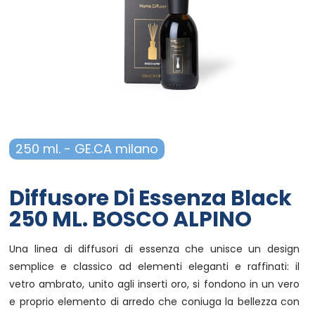
Campania - Basilicata - Calabria
Sanpellegrino
Cialde Lavazza compatibili Nespresso®*
Igiene e cura persona
Sicilia - Sardegna
Confetture, miele, creme di cacao
Igiene e pulizia
Francia
Latte
Prodotti di carta e plastica
Aceto
Prodotti per animali
250 ml. - GE.CA milano
Olio
Carta ufficio e stampanti
Diffusore Di Essenza Black
Pomodoro
Diffusori-Profumatori-Deodoranti-
250 ML. BOSCO ALPINO
Candele
Una linea di diffusori di essenza che unisce un design
semplice e classico ad elementi eleganti e raffinati: il
vetro ambrato, unito agli inserti oro, si fondono in un vero
e proprio elemento di arredo che coniuga la bellezza con