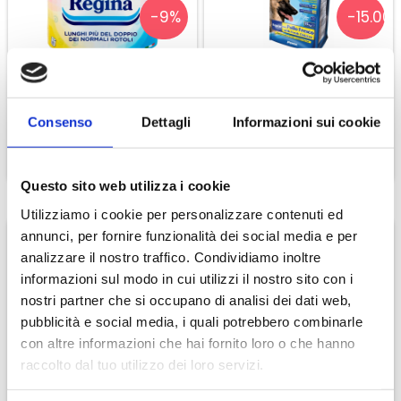
-9%
-15.00
Grani duri pregiati 100% italiani.
Colore giallo ambrato.
Ruvidità intensa ottenuta grazie al metodo
Regina Carta Igienica 8
Special Dog Premium
Lavorazione Grezza.
Rotoloni
Regular Pollo Fresco
Consistenza corposa e gusto unico.
€ 10,00
€ 20,32
€ 11,00
€ 23,90
Consenso
Dettagli
Informazioni sui cookie
Trafilatura al bronzo.
CONTINUA
CONTINUA
Ideale con
Questo sito web utilizza i cookie
Fusilli, trota salmonata, yogurt e pesto di prezzemolo.
Utilizziamo i cookie per personalizzare contenuti ed
Ingredienti
annunci, per fornire funzionalità dei social media e per
Semola di grano duro, Acqua
analizzare il nostro traffico. Condividiamo inoltre
Valori nutrizionali
informazioni sul modo in cui utilizzi il nostro sito con i
Valori Nutrizionali Medi
Un
-15.00%
-15.00
nostri partner che si occupano di analisi dei dati web,
ENERGIA
kJ
pubblicità e social media, i quali potrebbero combinarle
ENERGIA
kc
con altre informazioni che hai fornito loro o che hanno
GRASSI
g
Special Dog Premium
Special Dog Premium
raccolto dal tuo utilizzo dei loro servizi.
di cui ACIDI GRASSI SATURI
g
Tonno E Riso
Agnello E Riso
€ 23,38
€ 24,65
€ 27,50
€ 29,00
CARBOIDRATI
g