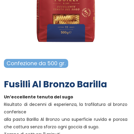
Campania - Basilicata - Calabria
Sanpellegrino
Cialde Lavazza compatibili Nespresso®*
Igiene e cura persona
Sicilia - Sardegna
Confetture, miele, creme di cacao
Igiene e pulizia
Francia
Latte
Prodotti di carta e plastica
Aceto
Prodotti per animali
Confezione da 500 gr.
Olio
Carta ufficio e stampanti
Fusilli Al Bronzo Barilla
Pomodoro
Diffusori-Profumatori-Deodoranti-
Candele
Un’eccellente tenuta del sugo
Risultato di decenni di esperienza, la trafilatura al bronzo
conferisce
alla pasta Barilla Al Bronzo una superficie ruvida e porosa
che cattura senza sforzo ogni goccia di sugo.