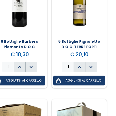
6 Bottiglie Barbera
6 Bottiglie Pignoletto
Piemonte D.O.C.
D.O.C. TERRE FORTI
Laronchi
€ 18,30
€ 20,10