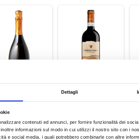
Dettagli
nciacorta Brut Docg
6 Bottiglie
Qblack
Montepulciano
T
D'Abruzzo D.O.C. Terre
ookie
€ 20,90
€ 19,80
Forti
nalizzare contenuti ed annunci, per fornire funzionalità dei socia
inoltre informazioni sul modo in cui utilizzi il nostro sito con i n
icità e social media, i quali potrebbero combinarle con altre inform