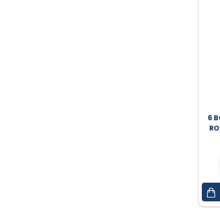
6 B
RO