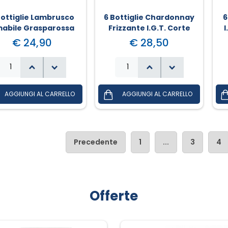
Bottiglie Lambrusco
6 Bottiglie Chardonnay
6
abile Grasparossa
Frizzante I.G.T. Corte
I
D.O.C.
Delle Rose
€ 24,90
€ 28,50
Precedente
1
...
3
4
Offerte