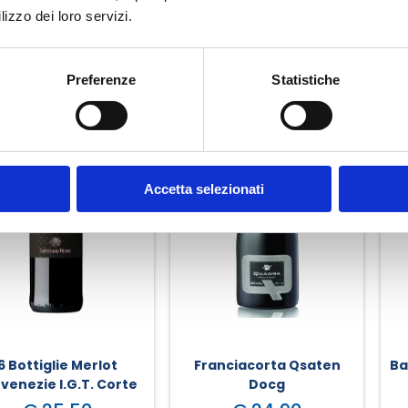
lizzo dei loro servizi.
Preferenze
Statistiche
Accetta selezionati
6 Bottiglie Merlot
Franciacorta Qsaten
Ba
venezie I.G.T. Corte
Docg
Delle Rose