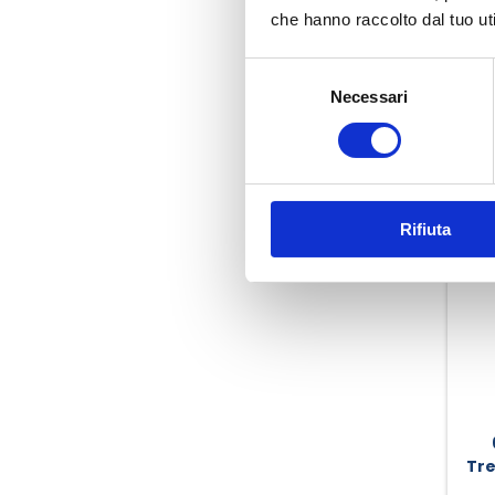
che hanno raccolto dal tuo uti
Selezione
Necessari
del
consenso
Rifiuta
Tre