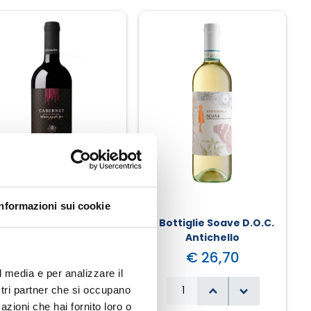
Informazioni sui cookie
6 Bottiglie Cabernet
6 Bottiglie Soave D.O.C.
revenezie I.G.T. Corte
Antichello
Delle Rose
€ 25,50
€ 26,70
l media e per analizzare il
ostri partner che si occupano
azioni che hai fornito loro o