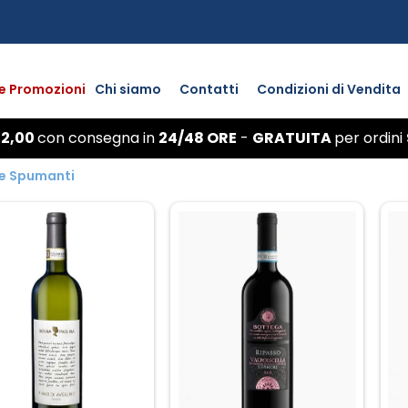
 e Promozioni
Chi siamo
Contatti
Condizioni di Vendita
 2,00
con
consegna
in
24/48 ORE
-
GRATUITA
per ordini
 e Spumanti