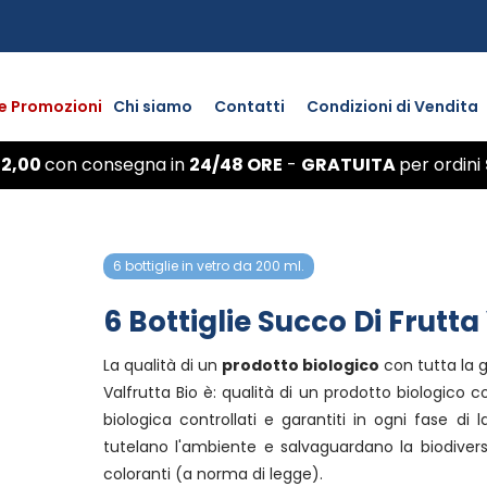
 e Promozioni
Chi siamo
Contatti
Condizioni di Vendita
 2,00
con
consegna
in
24/48 ORE
-
GRATUITA
per ordini
6 bottiglie in vetro da 200 ml.
6 Bottiglie Succo Di Frutta
La qualità di un
prodotto biologico
con tutta la g
Valfrutta Bio è: qualità di un prodotto biologico c
biologica controllati e garantiti in ogni fase di 
tutelano l'ambiente e salvaguardano la biodiversit
coloranti (a norma di legge).