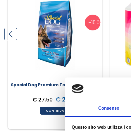
-15.00%
Special Dog Premium Tonno E Riso
Regina 
€ 23,38
€ 27,50
Consenso
CONTINUA
Questo sito web utilizza i c