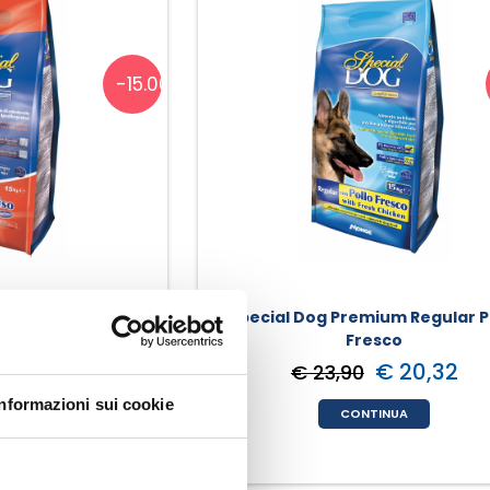
-15.00%
Agnello E Riso
Special Dog Premium Regular P
Fresco
€ 24,65
€ 20,32
€ 23,90
Informazioni sui cookie
INUA
CONTINUA