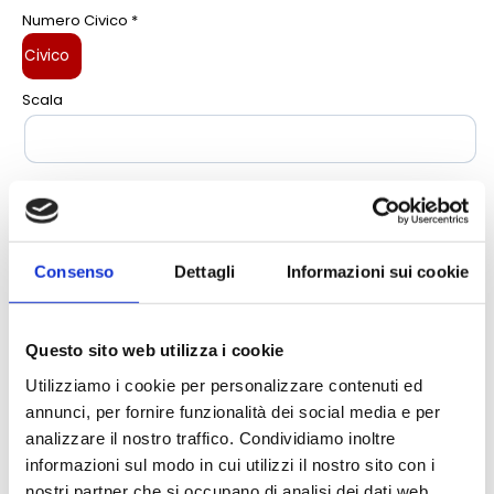
Numero Civico *
Scala
Piano
Tel. fisso
Consenso
Dettagli
Informazioni sui cookie
Questo sito web utilizza i cookie
Mobile
Utilizziamo i cookie per personalizzare contenuti ed
annunci, per fornire funzionalità dei social media e per
analizzare il nostro traffico. Condividiamo inoltre
CONTATTI
informazioni sul modo in cui utilizzi il nostro sito con i
nostri partner che si occupano di analisi dei dati web,