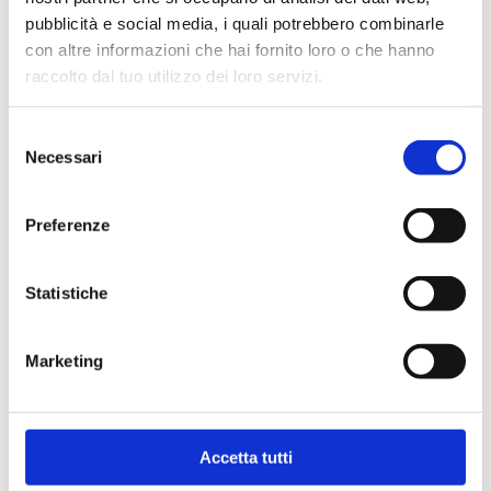
E-mail principale
*
Utilizzata anche per l'accesso al sito
pubblicità e social media, i quali potrebbero combinarle
con altre informazioni che hai fornito loro o che hanno
raccolto dal tuo utilizzo dei loro servizi.
Ripeti E-mail
*
Selezione
Necessari
del
E-mail secondaria
consenso
Preferenze
SCEGLI UNA PASSWORD
Statistiche
Password
*
Marketing
Ripeti Password
*
Accetta tutti
Vuoi iscriverti alla newsletter?
NO
SI