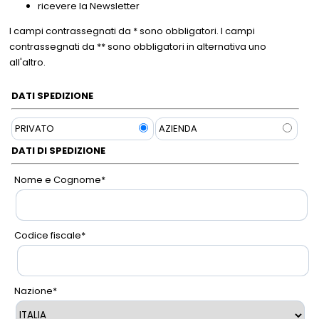
ricevere la Newsletter
I campi contrassegnati da * sono obbligatori. I campi
Campania - Basilicata - Calabria
Sanpellegrino
Cialde Lavazza compatibili Nespresso®*
Igiene e cura persona
contrassegnati da ** sono obbligatori in alternativa uno
all'altro.
Sicilia - Sardegna
Confetture, miele, creme di cacao
Igiene e pulizia
DATI SPEDIZIONE
Francia
Latte
Prodotti di carta e plastica
PRIVATO
AZIENDA
Aceto
Prodotti per animali
DATI DI SPEDIZIONE
Olio
Carta ufficio e stampanti
Nome e Cognome
*
Pomodoro
Diffusori-Profumatori-Deodoranti-
Candele
Codice fiscale
*
Nazione
*