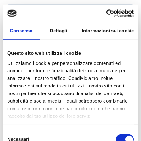
Campania - Basilicata - Calabria
Sanpellegrino
Cialde Lavazza compatibili Nespresso®*
Igiene e cura persona
INFORMATIVA SULLA PRIVACY
Sicilia - Sardegna
Confetture, miele, creme di cacao
Igiene e pulizia
Consenso
Dettagli
Informazioni sui cookie
Francia
Latte
Prodotti di carta e plastica
Questo sito web utilizza i cookie
Aceto
Prodotti per animali
Utilizziamo i cookie per personalizzare contenuti ed
annunci, per fornire funzionalità dei social media e per
Olio
Carta ufficio e stampanti
analizzare il nostro traffico. Condividiamo inoltre
informazioni sul modo in cui utilizzi il nostro sito con i
nostri partner che si occupano di analisi dei dati web,
Pomodoro
Diffusori-Profumatori-Deodoranti-
ACCONSENTO AL TRATTAMENTO DEI MIEI DATI
pubblicità e social media, i quali potrebbero combinarle
Candele
PERSONALI
con altre informazioni che hai fornito loro o che hanno
Prima di inviare la richiesta ti invitiamo a consultare la
raccolto dal tuo utilizzo dei loro servizi.
nostra privacy policy, che trovi allegata a questa
pagina.
*
Selezione
Inserisci la stringa alfanumerica per effettuare la validazione.
Necessari
del