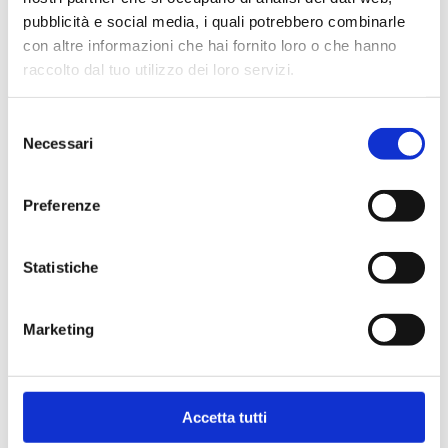
E-mail principale
*
Utilizzata anche per l'accesso al sito
pubblicità e social media, i quali potrebbero combinarle
con altre informazioni che hai fornito loro o che hanno
raccolto dal tuo utilizzo dei loro servizi.
Ripeti E-mail
*
Selezione
Necessari
del
E-mail secondaria
consenso
Preferenze
SCEGLI UNA PASSWORD
Statistiche
Password
*
Marketing
Ripeti Password
*
Accetta tutti
Vuoi iscriverti alla newsletter?
NO
SI