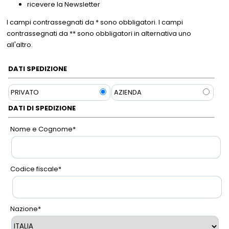
ricevere la Newsletter
I campi contrassegnati da * sono obbligatori. I campi
Campania - Basilicata - Calabria
Sanpellegrino
Cialde Lavazza compatibili Nespresso®*
Igiene e cura persona
contrassegnati da ** sono obbligatori in alternativa uno
all'altro.
Sicilia - Sardegna
Confetture, miele, creme di cacao
Igiene e pulizia
DATI SPEDIZIONE
Francia
Latte
Prodotti di carta e plastica
PRIVATO
AZIENDA
Aceto
Prodotti per animali
DATI DI SPEDIZIONE
Olio
Carta ufficio e stampanti
Nome e Cognome
*
Pomodoro
Diffusori-Profumatori-Deodoranti-
Candele
Codice fiscale
*
Nazione
*