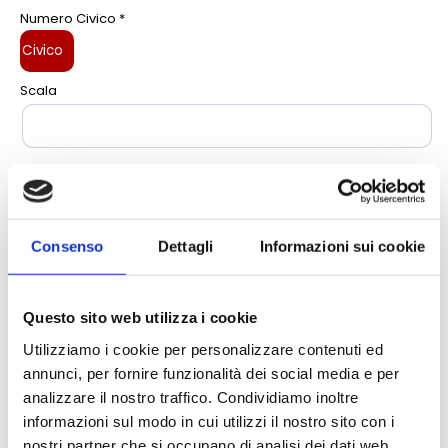
Numero Civico *
Scala
Piano
Tel. fisso
Consenso
Dettagli
Informazioni sui cookie
Questo sito web utilizza i cookie
Mobile
Utilizziamo i cookie per personalizzare contenuti ed
annunci, per fornire funzionalità dei social media e per
analizzare il nostro traffico. Condividiamo inoltre
CONTATTI
informazioni sul modo in cui utilizzi il nostro sito con i
nostri partner che si occupano di analisi dei dati web,