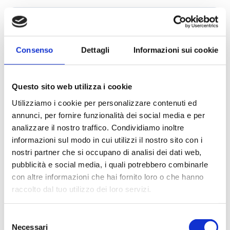
Campania - Basilicata - Calabria
Sanpellegrino
Cialde Lavazza compatibili Nespresso®*
Igiene e cura persona
INFORMATIVA SULLA PRIVACY
Sicilia - Sardegna
Confetture, miele, creme di cacao
Igiene e pulizia
Consenso
Dettagli
Informazioni sui cookie
Francia
Latte
Prodotti di carta e plastica
Questo sito web utilizza i cookie
Aceto
Prodotti per animali
Utilizziamo i cookie per personalizzare contenuti ed
annunci, per fornire funzionalità dei social media e per
Olio
Carta ufficio e stampanti
analizzare il nostro traffico. Condividiamo inoltre
informazioni sul modo in cui utilizzi il nostro sito con i
nostri partner che si occupano di analisi dei dati web,
Pomodoro
Diffusori-Profumatori-Deodoranti-
ACCONSENTO AL TRATTAMENTO DEI MIEI DATI
pubblicità e social media, i quali potrebbero combinarle
Candele
PERSONALI
con altre informazioni che hai fornito loro o che hanno
Prima di inviare la richiesta ti invitiamo a consultare la
raccolto dal tuo utilizzo dei loro servizi.
nostra privacy policy, che trovi allegata a questa
pagina.
*
Selezione
Inserisci la stringa alfanumerica per effettuare la validazione.
Necessari
del