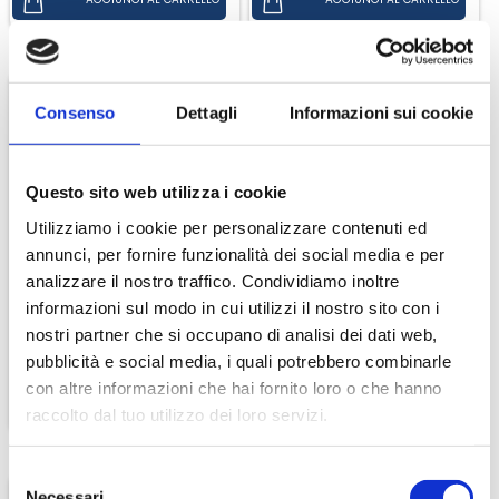
Consenso
Dettagli
Informazioni sui cookie
Questo sito web utilizza i cookie
Utilizziamo i cookie per personalizzare contenuti ed
12 Lattine 33 Cl. Aranciata
12 Lattine 33 Cl. Gassosa
annunci, per fornire funzionalità dei social media e per
Ferrarelle
Ferrarelle
analizzare il nostro traffico. Condividiamo inoltre
€ 9,60
€ 9,60
informazioni sul modo in cui utilizzi il nostro sito con i
nostri partner che si occupano di analisi dei dati web,
pubblicità e social media, i quali potrebbero combinarle
con altre informazioni che hai fornito loro o che hanno
raccolto dal tuo utilizzo dei loro servizi.
Selezione
Necessari