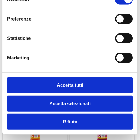
del
consenso
Preferenze
Statistiche
12 Lattine 33 Cl. Chinotto
12 Bottiglie Di Yoga ZERO
Ferrarelle
Arancia Mix 500 Ml.
€ 9,60
€ 9,90
Marketing
Accetta tutti
Accetta selezionati
Rifiuta