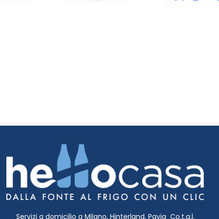
Servizi a domicilio a Milano, Hinterland, Pavia Co.t.a.l.