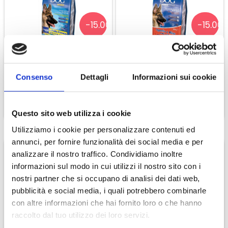
Prenditi una vacanza olfattiva se chiudi gli occhi ti
sembrerà di essere lungo la costa di Sorrento
-15.00%
-15.00
PIU BRILLANTE
Geniale, innovativo, capace di sorprenderti sempre e
ancora più sicuro senza VOC, Alcool, Coloranti. Puoi perfino
Special Dog Premium
Special Dog Premium
lavare i piatti a mano e risciacquare frutta e verdura, non
Regular Pollo Fresco
Agnello E Riso
stai sognando è tutto vero.
Consenso
Dettagli
Informazioni sui cookie
€ 20,32
€ 24,65
€ 23,90
€ 29,00
RISPETTOSO
Il miglior amico eco friendly che la tua lavastoviglie può
CONTINUA
CONTINUA
Questo sito web utilizza i cookie
trovare, meno sprechi e nessun componente dannoso
nelle falde acquifere. Falli incontrare!
Utilizziamo i cookie per personalizzare contenuti ed
annunci, per fornire funzionalità dei social media e per
analizzare il nostro traffico. Condividiamo inoltre
informazioni sul modo in cui utilizzi il nostro sito con i
nostri partner che si occupano di analisi dei dati web,
-9%
-15.00
pubblicità e social media, i quali potrebbero combinarle
con altre informazioni che hai fornito loro o che hanno
raccolto dal tuo utilizzo dei loro servizi.
Regina Carta Igienica 8
Special Dog Premium