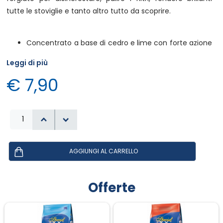
tutte le stoviglie e tanto altro tutto da scoprire.
Concentrato a base di cedro e lime con forte azione
igienizzante, disincrostante e sgrassante
Leggi di più
formulazione tutta in uno, che comodità!
€ 7,90
Il primo è unico in grado di fare più cose
contemporaneamente, dalla lavastoviglie, ai piatti
amano, questa è una bella novità
Più intelligente della media senza VOC, alcool e
coloranti
Rispettoso dell’ambiente, con efficacia già a 45° con
più di 25 lavaggi
FORMULA ESCLUSIVA
Offerte
I prodotti sono sviluppati utilizzando ingredienti naturali
provenienti da agricoltura biologica, fatti a mano in Italia
LIME & CEDRO