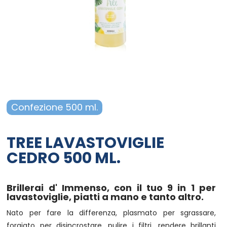
Campania - Basilicata - Calabria
Sanpellegrino
Cialde Lavazza compatibili Nespresso®*
Igiene e cura persona
Sicilia - Sardegna
Confetture, miele, creme di cacao
Igiene e pulizia
Francia
Latte
Prodotti di carta e plastica
Aceto
Prodotti per animali
Confezione 500 ml.
Olio
Carta ufficio e stampanti
TREE LAVASTOVIGLIE
Pomodoro
Diffusori-Profumatori-Deodoranti-
CEDRO 500 ML.
Candele
Brillerai d' Immenso, con il tuo 9 in 1 per
lavastoviglie, piatti a mano e tanto altro.
Nato per fare la differenza, plasmato per sgrassare,
forgiato per disincrostare, pulire i filtri, rendere brillanti