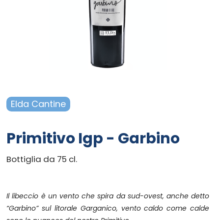
Campania - Basilicata - Calabria
Sanpellegrino
Cialde Lavazza compatibili Nespresso®*
Igiene e cura persona
Sicilia - Sardegna
Confetture, miele, creme di cacao
Igiene e pulizia
Francia
Latte
Prodotti di carta e plastica
Aceto
Prodotti per animali
Elda Cantine
Olio
Carta ufficio e stampanti
Primitivo Igp - Garbino
Pomodoro
Diffusori-Profumatori-Deodoranti-
Bottiglia da 75 cl.
Candele
Il libeccio è un vento che spira da sud-ovest, anche detto
“Garbino” sul litorale Garganico, vento caldo come calde