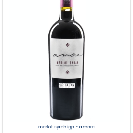
consigliati:
primi piatti, formaggi di media stagionatura,
carni
Temperatura di servizio:
16° – 18° C
merlot syrah igp - a.more