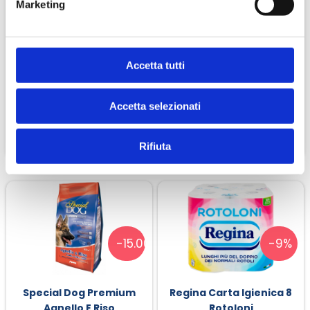
Marketing
-15.00%
-15.00
Accetta tutti
Special Dog Premium
Special Dog Premium
Tonno E Riso
Regular Pollo Fresco
€ 23,38
€ 20,32
€ 27,50
€ 23,90
Accetta selezionati
CONTINUA
CONTINUA
Rifiuta
-15.00%
-9%
Special Dog Premium
Regina Carta Igienica 8
Agnello E Riso
Rotoloni