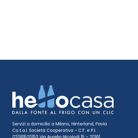
Servizi a domicilio a Milano, Hinterland, Pavia
Co.t.a.l. Società Cooperativa - C.F. e P.I.
02081520153 Via Aurelio Nicolodi 15 – 20161