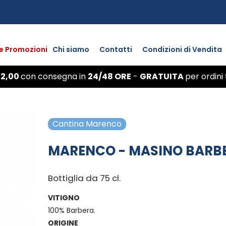
 e Promozioni
Chi siamo
Contatti
Condizioni di Vendita
 2,00
con
consegna
in
24/48 ORE
-
GRATUITA
per ordini
Cantina Marenco
MARENCO - MASINO BARBER
Bottiglia da 75 cl.
VITIGNO
100% Barbera.
ORIGINE