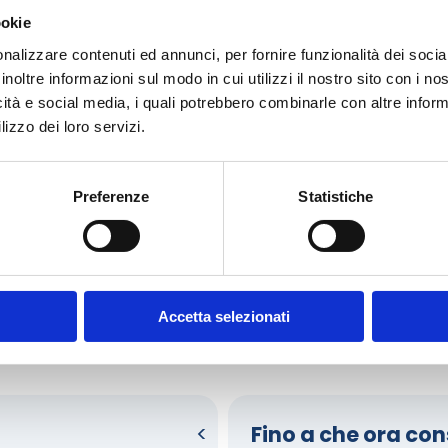
CONTINUA
CONT
ookie
nalizzare contenuti ed annunci, per fornire funzionalità dei socia
inoltre informazioni sul modo in cui utilizzi il nostro sito con i n
icità e social media, i quali potrebbero combinarle con altre inform
lizzo dei loro servizi.
Preferenze
Statistiche
Come funziona il nostro servizio?
Accetta selezionati
gamento? Domande sulla consegna? Scorri le faq e scopri come 
Fino a che ora co