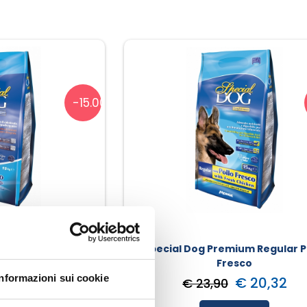
-15.00%
 Tonno E Riso
Special Dog Premium Regular P
Fresco
Informazioni sui cookie
€ 23,38
€ 20,32
€ 23,90