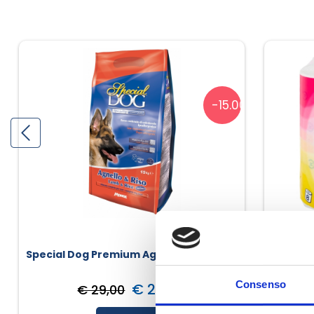
-15.00%
Special Dog Premium Agnello E Riso
Regina 
Consenso
€ 24,65
€ 29,00