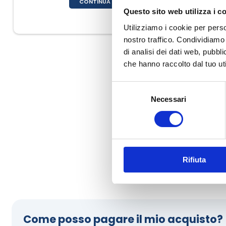
CONTINUA
Questo sito web utilizza i c
Utilizziamo i cookie per perso
nostro traffico. Condividiamo 
di analisi dei dati web, pubbl
che hanno raccolto dal tuo uti
Selezione
Necessari
del
consenso
Rifiuta
Dubbi sul metodi pa
Come posso pagare il mio acquisto?