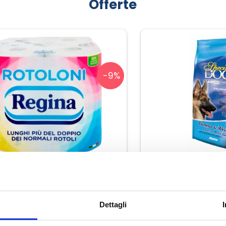
Offerte
-9%
Carta Igienica 8 Rotoloni
Special Dog Premium
Dettagli
€ 10,00
€ 11,00
€ 27,50