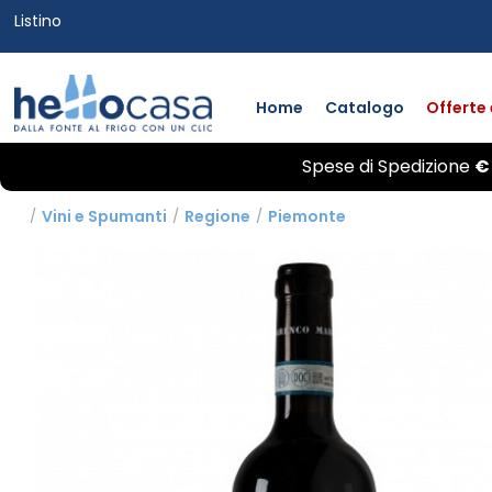
Listino
Home
Catalogo
Offerte
Spese di
Spedizione
€
/
Vini e Spumanti
/
Regione
/
Piemonte