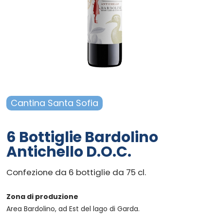
Campania - Basilicata - Calabria
Sanpellegrino
Cialde Lavazza compatibili Nespresso®*
Igiene e cura persona
Sicilia - Sardegna
Confetture, miele, creme di cacao
Igiene e pulizia
Francia
Latte
Prodotti di carta e plastica
Aceto
Prodotti per animali
Cantina Santa Sofia
Olio
Carta ufficio e stampanti
6 Bottiglie Bardolino
Pomodoro
Diffusori-Profumatori-Deodoranti-
Antichello D.O.C.
Candele
Confezione da 6 bottiglie da 75 cl.
Zona di produzione
Area Bardolino, ad Est del lago di Garda.