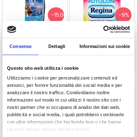
Sapore fresco ed armonico.
-15.00%
-9%
Servizio
18°C in bicchiere tulipano.
Special Dog Premium
Regina Carta Igienica 8
Accostamenti
Tonno E Riso
Rotoloni
Consenso
Dettagli
Informazioni sui cookie
A tutto pasto, primi piatti e carni non impegnative.
€ 23,38
€ 10,00
€ 27,50
€ 11,00
Longevità
CONTINUA
CONTINUA
Questo sito web utilizza i cookie
2 - 3 anni.
Utilizziamo i cookie per personalizzare contenuti ed
Etichettatura ambientale, informazioni nutrizionali,
annunci, per fornire funzionalità dei social media e per
ingredienti:
clicca qui
analizzare il nostro traffico. Condividiamo inoltre
informazioni sul modo in cui utilizzi il nostro sito con i
nostri partner che si occupano di analisi dei dati web,
-15.00%
-15.00
pubblicità e social media, i quali potrebbero combinarle
con altre informazioni che hai fornito loro o che hanno
raccolto dal tuo utilizzo dei loro servizi.
Special Dog Premium
Special Dog Premium