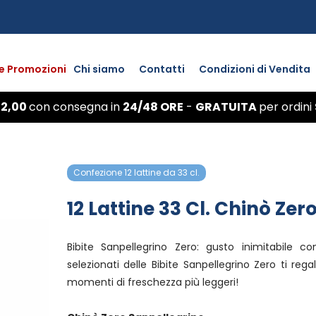
 e Promozioni
Chi siamo
Contatti
Condizioni di Vendita
 2,00
con
consegna
in
24/48 ORE
-
GRATUITA
per ordini
Confezione 12 lattine da 33 cl.
12 Lattine 33 Cl. Chinò Ze
Bibite Sanpellegrino Zero: gusto inimitabile c
selezionati delle Bibite Sanpellegrino Zero ti reg
momenti di freschezza più leggeri!