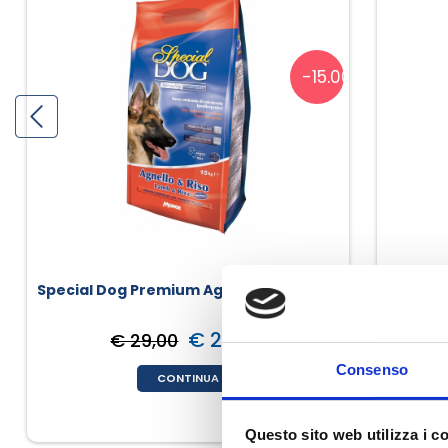
-15.00%
Special Dog Premium Agnello E Riso
Special
€ 24,65
€ 29,00
Consenso
CONTINUA
Questo sito web utilizza i c