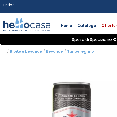
Listino
Home
Catalogo
Offerte
Spese di
Spedizione
€
/
Bibite e bevande
/
Bevande
/
Sanpellegrino