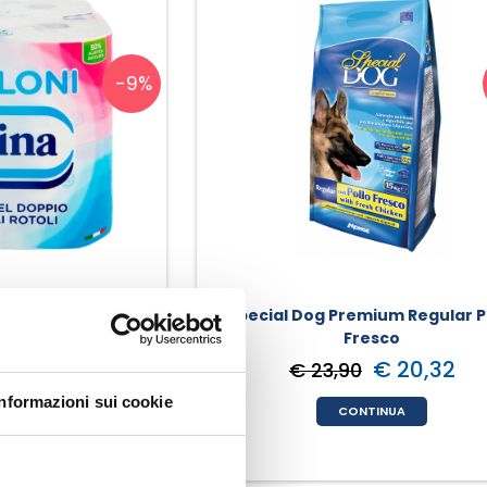
oranti: E 150d, acidificanti: acido fosforico, acido citrico,
 citrato di sodio, edulcoranti: acesulfame K, sucralosio, sale,
-9%
one (330ml)
%AR* per porzione
1%
0%
0%
0%
a 8 Rotoloni
Special Dog Premium Regular P
0%
Fresco
-
€ 10,00
€ 20,32
€ 23,90
0%
3%
Informazioni sui cookie
INUA
CONTINUA
8.400 kJ/2.000 kcal). Ogni lattina è una porzione.