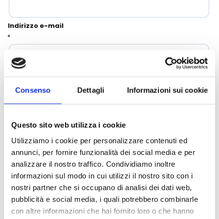
Campania - Basilicata - Calabria
Sanpellegrino
Cialde Lavazza compatibili Nespresso®*
Igiene e cura persona
Indirizzo e-mail
*
Sicilia - Sardegna
Confetture, miele, creme di cacao
Igiene e pulizia
Francia
Latte
Prodotti di carta e plastica
Ripeti E-mail
*
Consenso
Dettagli
Informazioni sui cookie
Aceto
Prodotti per animali
Privacy
Olio
Carta ufficio e stampanti
Questo sito web utilizza i cookie
Utilizziamo i cookie per personalizzare contenuti ed
Pomodoro
Diffusori-Profumatori-Deodoranti-
annunci, per fornire funzionalità dei social media e per
Candele
analizzare il nostro traffico. Condividiamo inoltre
informazioni sul modo in cui utilizzi il nostro sito con i
nostri partner che si occupano di analisi dei dati web,
pubblicità e social media, i quali potrebbero combinarle
con altre informazioni che hai fornito loro o che hanno