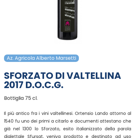
Campania - Basilicata - Calabria
Sanpellegrino
Cialde Lavazza compatibili Nespresso®*
Igiene e cura persona
Sicilia - Sardegna
Confetture, miele, creme di cacao
Igiene e pulizia
Francia
Latte
Prodotti di carta e plastica
Az. Agricola Alberto Marsetti
Aceto
Prodotti per animali
SFORZATO DI VALTELLINA
Olio
Carta ufficio e stampanti
2017 D.O.C.G.
Pomodoro
Diffusori-Profumatori-Deodoranti-
Bottiglia 75 cl.
Candele
Il più antico fra i vini valtellinesi. Ortensio Lando attorno al
1540 fu uno dei primi a citarlo e documenti attestano che
già nel 1300 lo Sforzato, esito italianizzato della parola
dialettale Sfursat, veniva prodotto e destinato ad uso