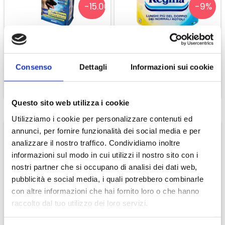
-15.00%
-9%
Alcool
16.5 %
Acidità Totale
5.9 g/L
Residuo Zuccherino
Tracce
Special Dog Premium
Regina Carta Igienica 8
Estratto Secco
33.5 g/L
Regular Pollo Fresco
Rotoloni
Vinificazione
Dopo un appassimento di 2 mesi in
€ 20,32
€ 10,00
€ 23,90
€ 11,00
Consenso
Dettagli
Informazioni sui cookie
fruttaio, le uve vengono vinificate con una fermentazione
a cappello sommerso per circa 30 giorni, con successiva
CONTINUA
CONTINUA
fermentazione malolattica
Questo sito web utilizza i cookie
Invecchiamento
Invecchiato almeno 24 mesi in
Utilizziamo i cookie per personalizzare contenuti ed
rovere
annunci, per fornire funzionalità dei social media e per
Colore
Rosso rubino intenso
analizzare il nostro traffico. Condividiamo inoltre
Profumo
Fruttato con sentori di marasca,
informazioni sul modo in cui utilizzi il nostro sito con i
mirtilli, fragole e ribes nero. Si riconoscono anche note
-15.00%
-15.00
nostri partner che si occupano di analisi dei dati web,
piacevolmente speziate
pubblicità e social media, i quali potrebbero combinarle
Gusto
Asciutto al primo impatto e molto
con altre informazioni che hai fornito loro o che hanno
Special Dog Premium
Special Dog Premium
caldo, ma con tannini morbidi e con acidità buona
raccolto dal tuo utilizzo dei loro servizi.
Agnello E Riso
Tonno E Riso
Abbinamento
Ottimo con piatti ricchi a base di
€ 24,65
€ 23,38
€ 29,00
€ 27,50
selvaggina, cacciagione e formaggi erborinati e piccanti. A